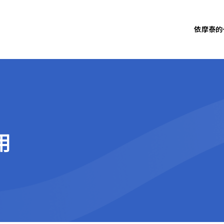
依摩泰的
用